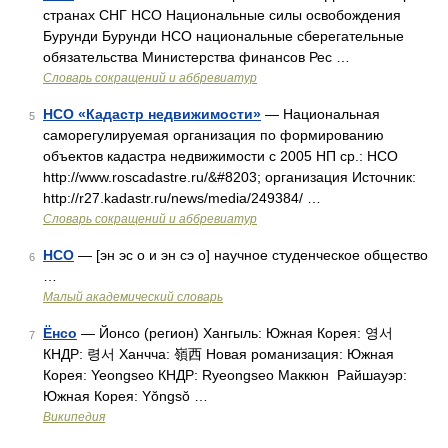
странах СНГ НСО Национальные силы освобождения
Бурунди Бурунди НСО национальные сберегательные
обязательства Министерства финансов Рес …
Словарь сокращений и аббревиатур
НСО «Кадастр недвижимости»
— Национальная
5
саморегулируемая организация по формированию
объектов кадастра недвижимости с 2005 НП ср.: НСО
http://www.roscadastre.ru/&#8203; организация Источник:
http://r27.kadastr.ru/news/media/249384/ …
Словарь сокращений и аббревиатур
НСО
— [эн эс о и эн сэ о] научное студенческое общество
6
…
Малый академический словарь
Ёнсо
— Йонсо (регион) Хангыль: Южная Корея: 영서
7
КНДР: 령서 Ханчча: 嶺西 Новая романизация: Южная
Корея: Yeongseo КНДР: Ryeongseo Маккюн Райшауэр:
Южная Корея: Yŏngsŏ …
Википедия