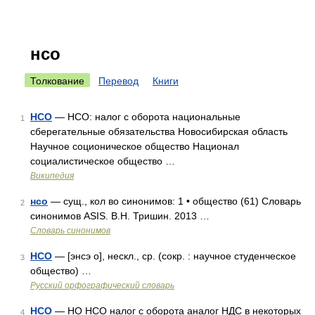
нсо
Толкование
Перевод
Книги
НСО
— НСО: налог с оборота национальные
1
сберегательные обязательства Новосибирская область
Научное соционическое общество Национал
социалистическое общество …
Википедия
нсо
— сущ., кол во синонимов: 1 • общество (61) Словарь
2
синонимов ASIS. В.Н. Тришин. 2013 …
Словарь синонимов
НСО
— [энсэ о], нескл., ср. (сокр. : научное студенческое
3
общество) …
Русский орфографический словарь
НСО
— НО НСО налог с оборота аналог НДС в некоторых
4