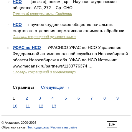
НСО
— [эн эс о], неизм., ср. Научное студенческое
8
общество. АГС, 272. Ср. СНО …
Толковый словарь языка Совдепии
НСО
— научное студенческое общество начальник
9
стартового отделения нормативная стоимость обработки …
Словарь сокращений русского языка
УФАС по НСО
— УФАСНСО УФАС по НСО Управление
10
Федеральной антимонопольной службы по Новосибирской
области Новосибирская обл. УФАС по НСО Источник:
www.megansk.ru/partnews/1133776374 …
Словарь сокращений и аббревиатур
Страницы
Следующая
→
1
2
3
4
5
6
7
8
9
10
11
12
13
© Академик, 2000-2026
18+
Обратная связь:
Техподдержка
,
Реклама на сайте